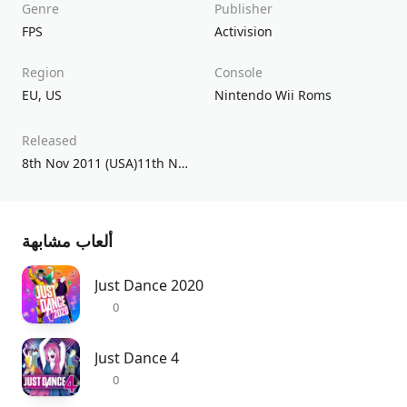
Genre
Publisher
FPS
Activision
Region
Console
EU
,
US
Nintendo Wii Roms
Released
8th Nov 2011 (USA)11th Nov 2011 (UK/EU)
ألعاب مشابهة
Just Dance 2020
0
Just Dance 4
0