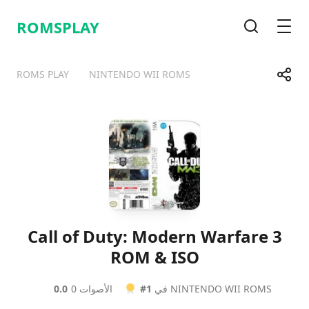
ROMSPLAY
قائمة
بحث
شارك
ROMS PLAY
NINTENDO WII ROMS
Telegram
Facebook
WhatsApp
X
Call of Duty: Modern Warfare 3
ROM & ISO
0 الأصوات
0.0
في NINTENDO WII ROMS
#1