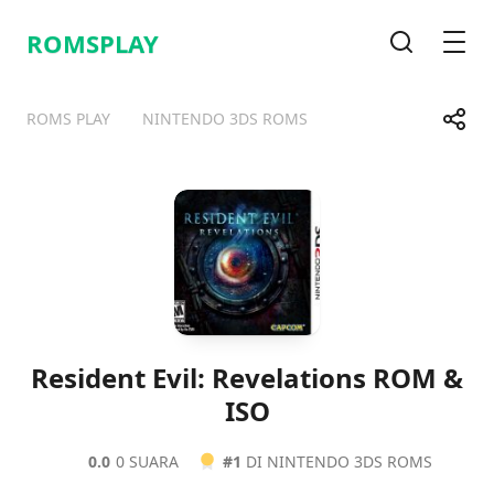
ROMSPLAY
Pencarian
Men
Bagik
ROMS PLAY
NINTENDO 3DS ROMS
Telegram
Facebook
WhatsApp
X
Resident Evil: Revelations ROM &
ISO
0.0
0 SUARA
#1
DI NINTENDO 3DS ROMS