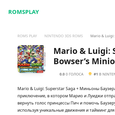
ROMSPLAY
ROMS PLAY
NINTENDO 3DS ROMS
Mario & Luigi
Mario & Luigi:
Bowser’s Mini
0.0
0 ГОЛОСА
#1
В NINTE
Mario & Luigi: Superstar Saga + Миньоны Баузе
приключение, в котором Марио и Луиджи отпр
вернуть голос принцессы Пич и помочь Баузер
используя уникальные движения и тайминг для