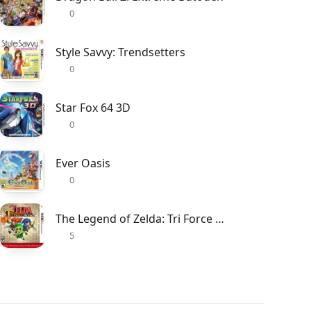
0
Style Savvy: Trendsetters
0
Star Fox 64 3D
0
Ever Oasis
0
The Legend of Zelda: Tri Force Heroes
5