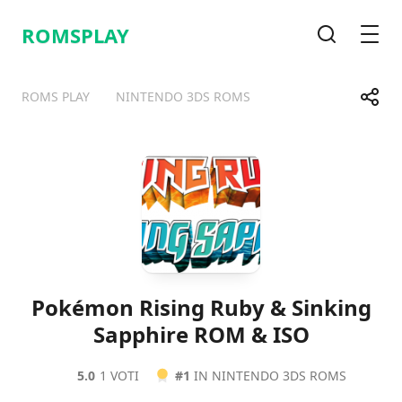
ROMSPLAY
Cerca
Men
Condi
ROMS PLAY
NINTENDO 3DS ROMS
Telegram
Facebook
WhatsApp
X
Pokémon Rising Ruby & Sinking
Sapphire ROM & ISO
5.0
1 VOTI
#1
IN NINTENDO 3DS ROMS