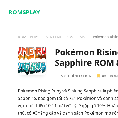
ROMSPLAY
ROMS PLAY
NINTENDO 3DS ROMS
Pokémon Risin
Pokémon Risin
Sapphire ROM 
5.0
1 BÌNH CHỌN
#1
TRON
Pokémon Rising Ruby và Sinking Sapphire là phiê
Sapphire, bao gồm tất cả 721 Pokémon và danh 
vực giới thiệu 10-11 loài với tỷ lệ gặp gỡ 10%. Hu
thủ, có AI nâng cấp và danh sách Pokémon mở rộn