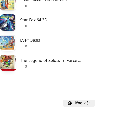
0
Star Fox 64 3D
0
Ever Oasis
0
The Legend of Zelda: Tri Force Heroes
5
Tiếng Việt