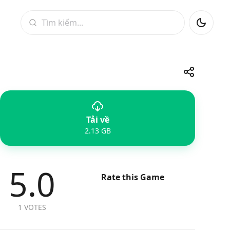
Tìm kiếm
Chia sẻ
Tải về
Telegram
Facebook
WhatsApp
X
2.13 GB
5.0
Rate this Game
1 VOTES