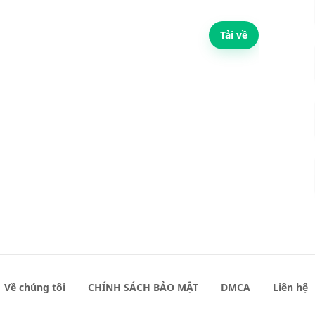
Tải về
Về chúng tôi
CHÍNH SÁCH BẢO MẬT
DMCA
Liên hệ