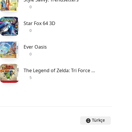
0
Star Fox 64 3D
0
Ever Oasis
0
The Legend of Zelda: Tri Force Heroes
5
Türkçe