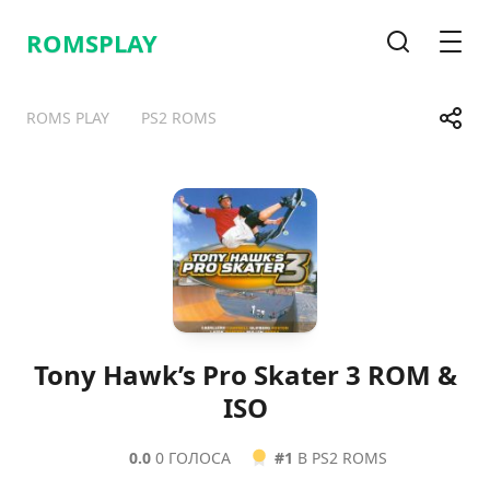
ROMSPLAY
Поиск
Мен
Поде
ROMS PLAY
PS2 ROMS
Telegram
Facebook
WhatsApp
X
Tony Hawk’s Pro Skater 3 ROM &
ISO
0.0
0 ГОЛОСА
#1
В PS2 ROMS