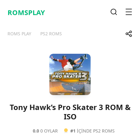
ROMSPLAY
Arama
Men
Payla
ROMS PLAY
PS2 ROMS
Telegram
Facebook
WhatsApp
X
Tony Hawk’s Pro Skater 3 ROM &
ISO
0.0
0 OYLAR
#1
IÇINDE PS2 ROMS