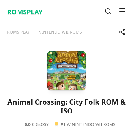
ROMSPLAY
Wyszukiwa
Men
Udost
ROMS PLAY
NINTENDO WII ROMS
Telegram
Facebook
WhatsApp
X
Animal Crossing: City Folk ROM &
ISO
0.0
0 GŁOSY
#1
W NINTENDO WII ROMS