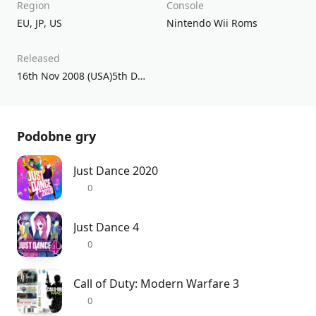
Region
Console
EU
,
JP
,
US
Nintendo Wii Roms
Released
16th Nov 2008 (USA)5th Dec 2008 (UK/EU)20th Nov 2008 (JPN)
Podobne gry
Just Dance 2020
0
Just Dance 4
0
Call of Duty: Modern Warfare 3
0