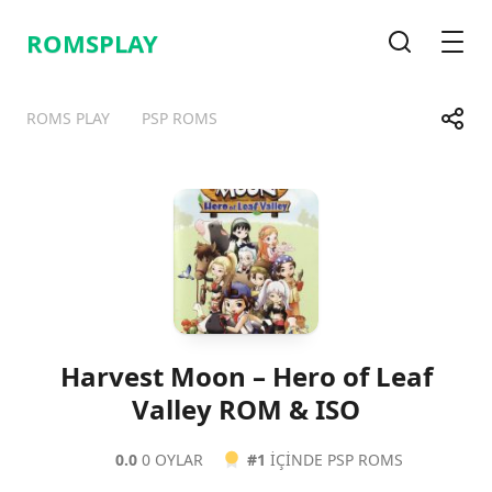
ROMSPLAY
Arama
Men
Payla
ROMS PLAY
PSP ROMS
Telegram
Facebook
WhatsApp
X
Harvest Moon – Hero of Leaf
Valley ROM & ISO
0.0
0 OYLAR
#1
IÇINDE PSP ROMS